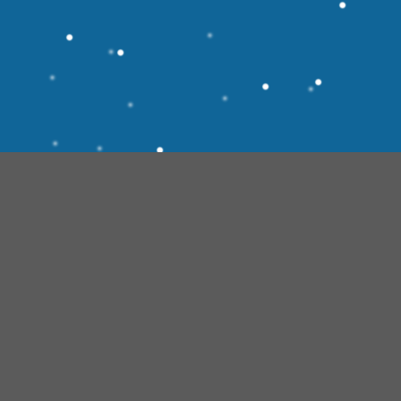
NHÀ CUNG CẤP
GIỚI THIỆU CHUNG
HƯỚNG DẪN
KUWIN
sở hữu nền tảng cá
Đăng Ký KUWIN
cược tối ưu trên cả máy
Đăng Nhập KUWIN
tính và điện thoại. Giao