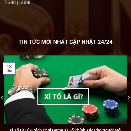
TG88
|
UU88
TIN TỨC MỚI NHẤT CẬP NHẬT 24/24
18
Th8
Xì Tố Là Gì? Cách Chơi Game Xì Tố Chính Xác Cho Người Mới